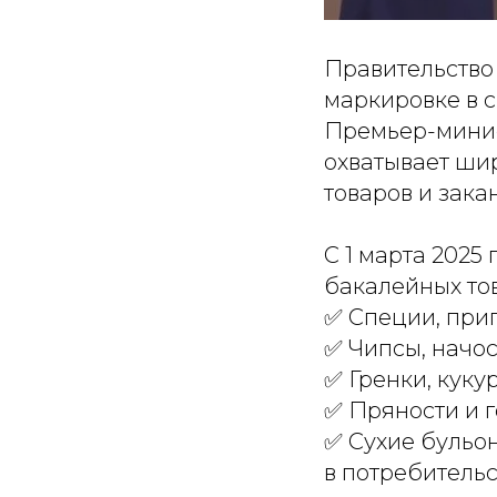
Правительство
маркировке в с
Премьер-минис
охватывает ши
товаров и зак
С 1 марта 2025
бакалейных то
✅ Специи, при
✅ Чипсы, начос
✅ Гренки, куку
✅ Пряности и 
✅ Сухие бульон
в потребитель