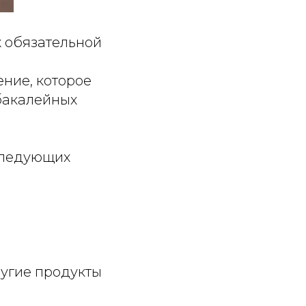
 обязательной
ние, которое
бакалейных
 следующих
ругие продукты