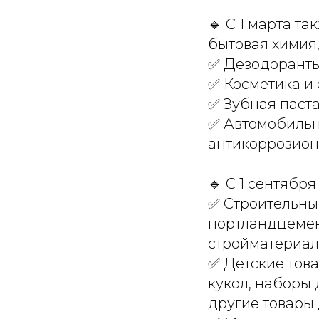
🔹 С 1 марта т
бытовая химия
✅ Дезодоранты,
✅ Косметика и 
✅ Зубная паст
✅ Автомобильн
антикоррозион
🔹 С 1 сентябр
✅ Строительные
портландцемент
стройматериал
✅ Детские това
кукол, наборы 
другие товары 