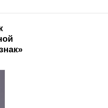
к
ной
знак»