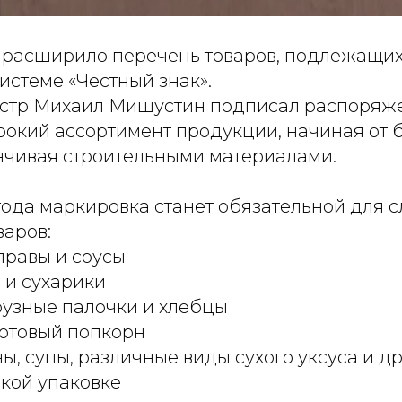
 расширило перечень товаров, подлежащих
истеме «Честный знак».
тр Михаил Мишустин подписал распоряже
рокий ассортимент продукции, начиная от 
анчивая строительными материалами.
 года маркировка станет обязательной для
варов:
правы и соусы
 и сухарики
рузные палочки и хлебцы
готовый попкорн
ы, супы, различные виды сухого уксуса и д
ской упаковке