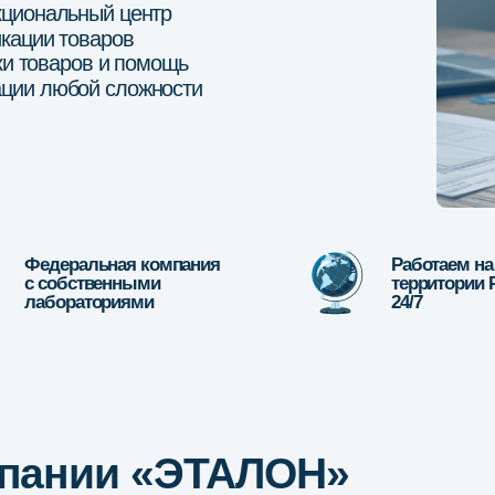
еральная компания
Работаем на всей
обственными
территории России
ораториями
24/7
ании «ЭТАЛОН»
«Честный знак»
«Brand Pat
Облегчаем процесс регистрации вашей
Патентное бюр
продукции и бизнеса