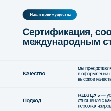
мы предоставляем пр
Качество
в оформлении необхо
высокое качество наш
наша цель — установи
Подход
отношения с каждым 
персонализированный
мы помогаем нашим кл
Гарантии
надзорных органов, т.
в документах и гаран