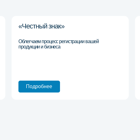
Подробнее
Подробне
етствующая
дартам