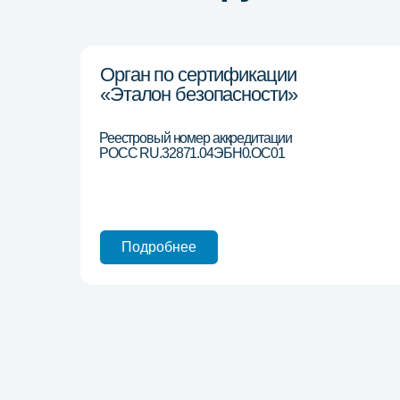
РОСС RU.32871.04ЭБН0.ОС01
Подробнее
Наши преимущества
Сертификация, соотв
международным стан