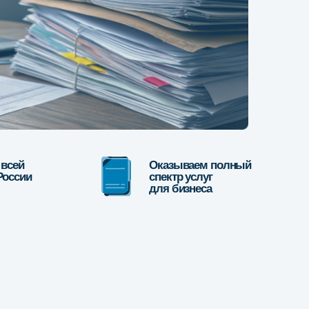
Оказываем полный
спектр услуг
для бизнеса
ent»
о