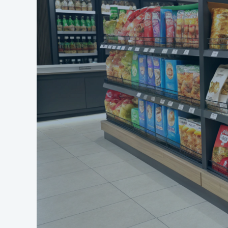
«ЭТАЛОН» - сила под