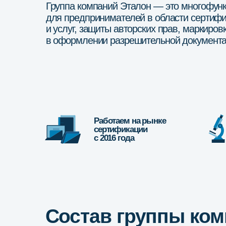
Работаем на рынке
Фед
сертификации
с с
с 2016 года
лаб
Состав группы комп
Орган по сертификации
«Эталон безопасности»
Реестровый номер аккредитации