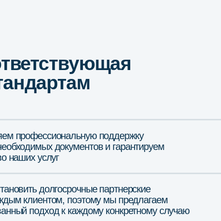
офессиональную поддержку
димых документов и гарантируем
их услуг
ть долгосрочные партнерские
клиентом, поэтому мы предлагаем
 подход к каждому конкретному случаю
иентам работать без штрафов и не бояться проверок
к. учитываем все потребности
тируем внесение в единый реестр