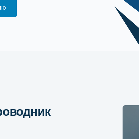
водник
льный центр
 товаров
аров и помощь
юбой сложности