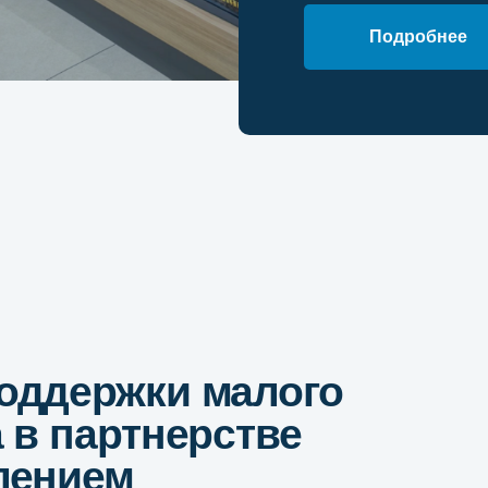
 партнерстве
Подробнее
нием
платную
можем