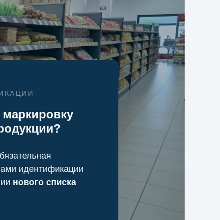
ИКАЦИИ
 маркировку
родукции?
обязательная
вами идентификации
нии
нового списка