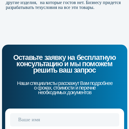
данных
другие изделия, на которые гостов нет. Бизнесу придется
разрабатывать техусловия на все эти товары.
Оставить заявку
Контактная информация
+7 (928) 770-07-17
Группа компаний «Эталон»
Номер аккредитации РОСС
RU.32871.04ЭБН0.ОС01
Email:
info@etaloncs.ru
г.Ростов-на-Дону, ул.1-я Майская
15/16, оф.410