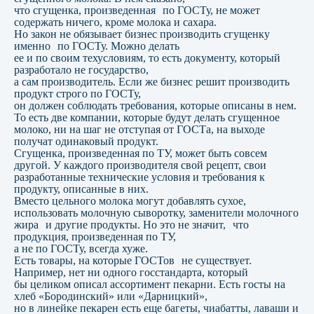
что сгущенка, произведенная по ГОСТу, не может
содержать ничего, кроме молока и сахара.
Но закон не обязывает бизнес производить сгущенку
именно по ГОСТу. Можно делать
Оставьте заявку на бесплатную
ее и по своим техусловиям, то есть документу, который
консультацию и мы поможем
разработало не государство,
решить ваш запрос
а сам производитель. Если же бизнес решит производить
продукт строго по ГОСТу,
Наши специалисты расскажут Вам подробнее
он должен соблюдать требования, которые описаны в нем.
о сроках, стоимости и перечне
необходимых документов
То есть две компании, которые будут делать сгущенное
молоко, ни на шаг не отступая от ГОСТа, на выходе
получат одинаковый продукт.
Сгущенка, произведенная по ТУ, может быть совсем
другой. У каждого производителя свой рецепт, свои
разработанные технические условия и требования к
продукту, описанные в них.
Вместо цельного молока могут добавлять сухое,
использовать молочную сыворотку, заменители молочного
жира и другие продукты. Но это не значит, что
продукция, произведенная по ТУ,
а не по ГОСТу, всегда хуже.
Есть товары, на которые ГОСТов не существует.
Например, нет ни одного госстандарта, который
бы целиком описал ассортимент пекарни. Есть госты на
хлеб «Бородинский» или «Дарницкий»,
но в линейке пекарен есть еще багеты, чиабатты, лаваши и
Подтверждаю свое согласие на
обработку персональных