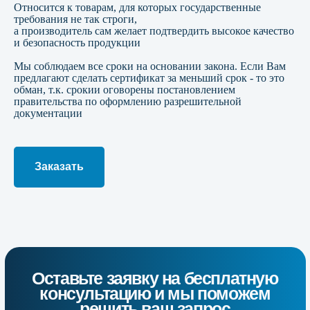
Относится к товарам, для которых государственные
требования не так строги,
Оставьте заявку на бесплатную
а производитель сам желает подтвердить высокое качество
консультацию и мы поможем
решить ваш запрос
и безопасность продукции
Мы соблюдаем все сроки на основании закона. Если Вам
Наши специалисты расскажут Вам подробнее
о сроках, стоимости и перечне
предлагают сделать сертификат за меньший срок - то это
необходимых документов
обман, т.к. срокии оговорены постановлением
правительства по оформлению разрешительной
документации
Заказать
Подтверждаю свое согласие на
обработку персональных
данных
Оставить заявку