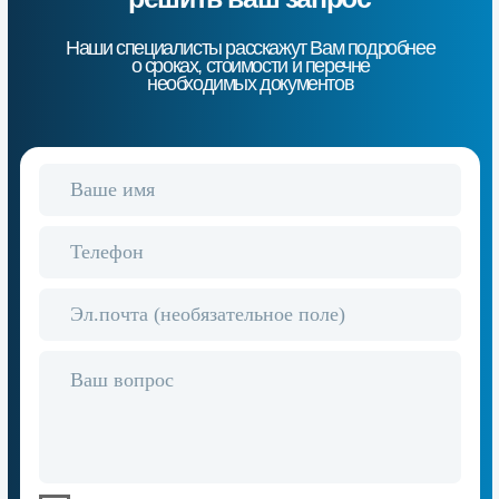
Контактная информация
+7 (928) 770-07-17
Группа компаний «Эталон»
Номер аккредитации РОСС
RU.32871.04ЭБН0.ОС01
Email:
info@etaloncs.ru
г.Ростов-на-Дону, ул.1-я Майская
15/16, оф.410