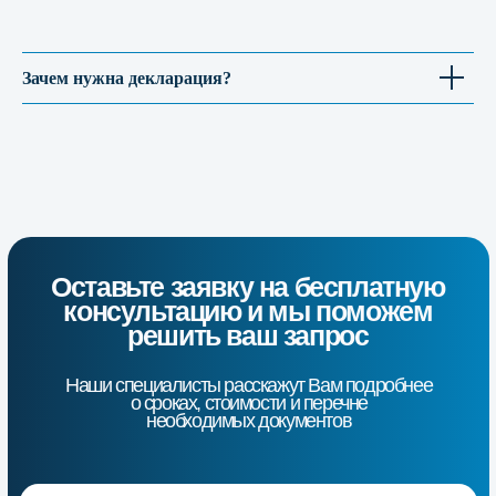
Контактная информация
+7 (928) 770-07-17
Зачем нужна декларация?
Группа компаний «Эталон»
Номер аккредитации РОСС
RU.32871.04ЭБН0.ОС01
Email:
info@etaloncs.ru
г.Ростов-на-Дону, ул.1-я Майская
15/16, оф.410