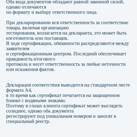
Оба вида документов обладают равной законной силой,
однако отличаются
по формату и выбору ответственного лица.
При декларировании вся ответственность за соответствие
товара, включая организацию
тестирования, возлагается на декларанта, это может быть
изготовитель или поставщик.
В ходе сертификации, обязанности распределяются между
заявителем
и сертификационным центром. Последний обеспечивает
правдивость итогового
протокола и несет ответственность за любые неточности
или искажения фактов.
Подтверждаю свое согласие на
обработку персональных
данных
Оставить заявку
Декларация соответствия выводится на стандартном листе
формата А4,
в то время как сертификат печатается на защищенном
бланке с водяными знаками.
Поэтому в глазах клиента сертификат может выглядеть
солиднее, однако оба документа
регистрируют под уникальным номером и заносят в
специальный реестр.