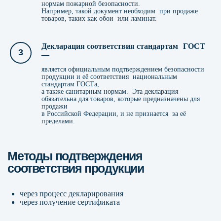
нормам пожарной безопасности.
Например, такой документ необходим при продаже
товаров, таких как обои или ламинат.
Декларация соответствия стандартам ГОСТ
—
является официальным подтверждением безопасности
продукции и её соответствия национальным
стандартам ГОСТа,
а также санитарным нормам. Эта декларация
обязательна для товаров, которые предназначены для
продажи
в Российской Федерации, и не признается за её
пределами.
Оставьте заявку на бесплатную
консультацию и мы поможем
решить ваш запрос
Наши специалисты расскажут Вам подробнее
о сроках, стоимости и перечне
через процесс декларирования
необходимых документов
через получение сертификата