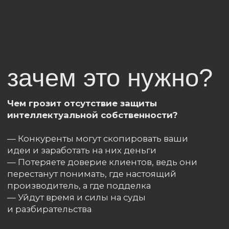
производитель, а где подделка
— Уйдут время и силы на суды
и разбирательства
Представьте себе ситуацию:
вы долго трудились, потратили кучу
времени, сил и конечно же денег,
создавали классную идею, продукт
или бренд. Всё круто пошло,
клиенты довольны, продажи растут…
И тут появляется кто-то другой,
который спокойно копирует ваше
дело и продаёт уже как своё
собственное
Кому это нужно?