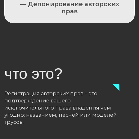
что это?
Регистрация авторских прав – это
подтверждение вашего
исключительного права владения чем
угодно: названием, песней или моделей
трусов.
зачем это нужно?
Чем грозит отсутствие защиты
интеллектуальной собственности?
— Конкуренты могут скопировать ваши
идеи и заработать на них деньги
— Потеряете доверие клиентов, ведь они
перестанут понимать, где настоящий