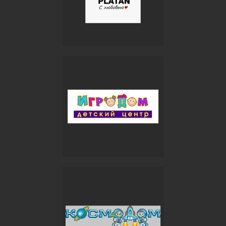
Номер аккредитации РОСС
RU.32871.04ЭБН0.ОС01
Email:
info@etaloncs.ru
г.Ростов-на-Дону, ул.1-я
Майская 15/16, оф.207
Политика конфидециальности
Обработка персональный данных
Договор оферты