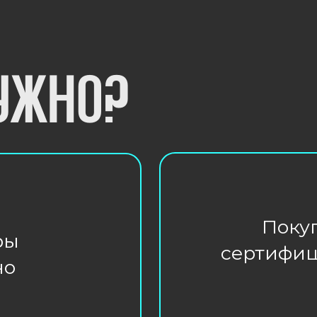
Покупатели 
сертифицирован
боль
Что будет, если её не делать
- Штрафы (до 300.000 рублей)
- Приостановление деятельнос
- Конфискация товара
бует
- Репутационные проблемы
Лучше уж заранее всё сделат