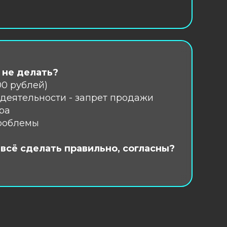
2
льшой опыт. Работаем
сертификацией с 2014 года,
аем все тонкости и нюансы
ого вопроса