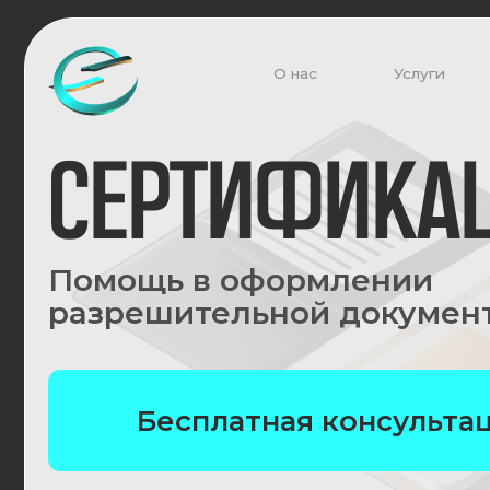
О нас
О нас
Услуги
Услуги
Ко
Ко
сертификац
Помощь в оформлении
разрешительной документац
Бесплатная консультация