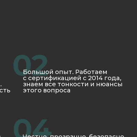
4
стно, прозрачно, безопасно.
ботаем по договору и несем
идическую ответственность
 соблюдение всех
говоренностей