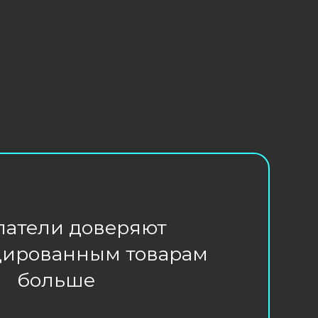
доверяют
ным товарам
ше
?
ти - запрет продажи
ь правильно, согласны?