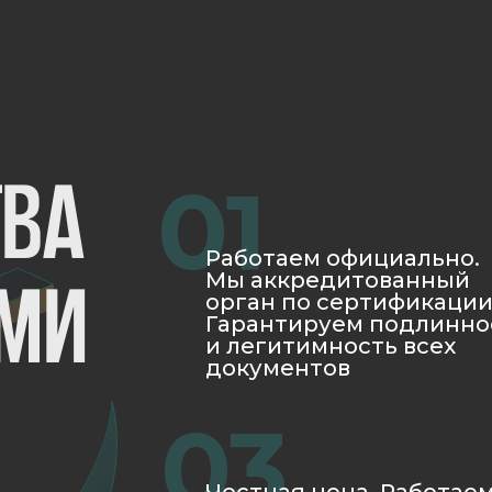
0
03
Че
Честная цена. Работаем
Ра
без посредников,
юр
поэтому стоимость
за
наших услуг не кусается
до