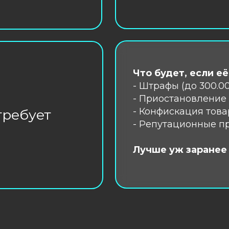
01
0
а
Работаем официально.
Бо
Мы аккредитованный
с 
и
орган по сертификации.
зн
Гарантируем подлинность
эт
и легитимность всех
документов